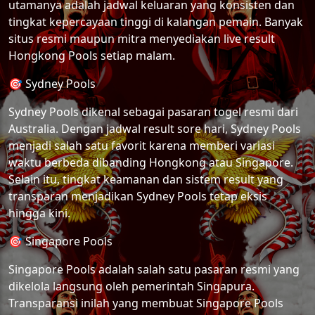
utamanya adalah jadwal keluaran yang konsisten dan
tingkat kepercayaan tinggi di kalangan pemain. Banyak
situs resmi maupun mitra menyediakan live result
Hongkong Pools setiap malam.
🎯 Sydney Pools
Sydney Pools dikenal sebagai pasaran togel resmi dari
Australia. Dengan jadwal result sore hari, Sydney Pools
menjadi salah satu favorit karena memberi variasi
waktu berbeda dibanding Hongkong atau Singapore.
Selain itu, tingkat keamanan dan sistem result yang
transparan menjadikan Sydney Pools tetap eksis
hingga kini.
🎯 Singapore Pools
Singapore Pools adalah salah satu pasaran resmi yang
dikelola langsung oleh pemerintah Singapura.
Transparansi inilah yang membuat Singapore Pools