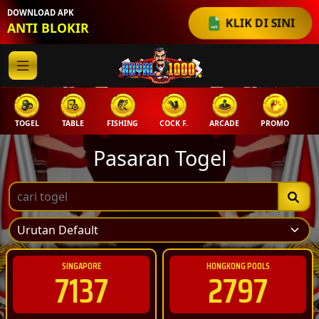
DOWNLOAD APK
KLIK DI SINI
ANTI BLOKIR
TOGEL
TABLE
FISHING
COCK F.
ARCADE
PROMO
M
Pasaran Togel
SINGAPORE
HONGKONG POOLS
7137
2797