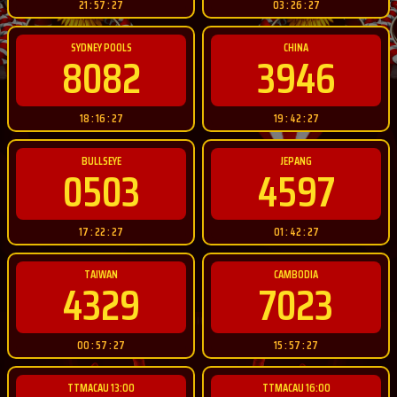
21 : 57 : 26
03 : 26 : 26
SYDNEY POOLS
CHINA
8082
3946
18 : 16 : 26
19 : 42 : 26
BULLSEYE
JEPANG
0503
4597
17 : 22 : 26
01 : 42 : 26
TAIWAN
CAMBODIA
4329
7023
00 : 57 : 26
15 : 57 : 26
TTMACAU 13:00
TTMACAU 16:00