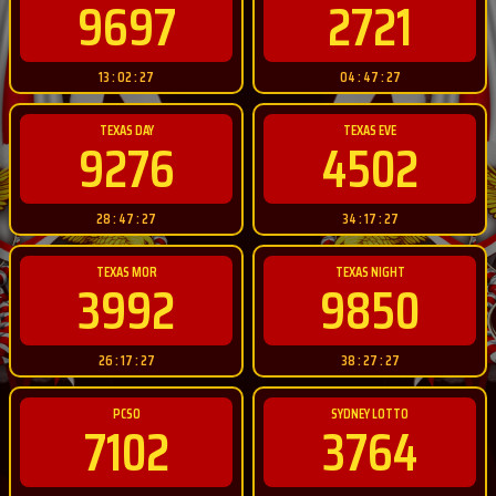
9697
2721
13 : 02 : 26
04 : 47 : 26
TEXAS DAY
TEXAS EVE
9276
4502
28 : 47 : 26
34 : 17 : 26
TEXAS MOR
TEXAS NIGHT
3992
9850
26 : 17 : 26
38 : 27 : 26
PCSO
SYDNEY LOTTO
7102
3764