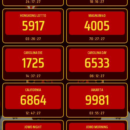
24 : 17 : 26
18 : 16 : 26
HONGKONG LOTTO
MAGNUM4D
5917
4005
03 : 26 : 26
70 : 27 : 26
CAROLINA EVE
CAROLINA DAY
1725
6533
14 : 37 : 26
06 : 12 : 26
CALIFORNIA
JAKARTA
6864
9981
12 : 47 : 26
03 : 55 : 26
JOWO NIGHT
JOWO MORNING