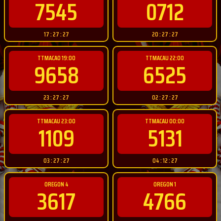
7545
0712
17 : 27 : 26
20 : 27 : 26
TTMACAO 19:00
TTMACAU 22:00
9658
6525
23 : 27 : 26
02 : 27 : 26
TTMACAU 23:00
TTMACAU 00:00
1109
5131
03 : 27 : 26
04 : 12 : 26
OREGON 4
OREGON 1
3617
4766