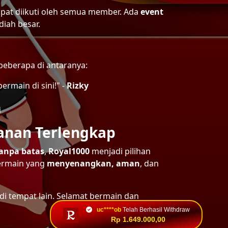
pat diikuti oleh semua member. Ada
event
diah besar.
beberapa di antaranya:
rmain di sini!" -
Rizky
i
yanan Terlengkap
anpa batas
,
Royal1000
menjadi pilihan
bermain yang
menyenangkan, aman
, dan
i tempat lain. Selamat bermain dan