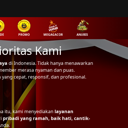
DE
PROMO
MEGAGACOR
ANUBIS
ioritas Kami
caya
di Indonesia. Tidak hanya menawarkan
member merasa nyaman dan puas.
ang cepat, responsif, dan profesional.
a itu, kami menyediakan
layanan
ri
pribadi yang ramah, baik hati, cantik-
Anda.