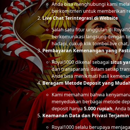
Anda bisa menghubungi kami mela
berkomitmen untuk memberikan resp
Live Chat Terintegrasi di Website
Salah satu fitur unggulan di Royal
berkomunikasi langsung dengan ti
hadapi, cukup klik tombol live cha
Pembayaran Kemenangan yang Pasti
Royal1000 dikenal sebagai
situs y
dan transparansi dalam setiap tra
Anda bisa menikmati hasil kemena
Beragam Metode Deposit yang Muda
Kami memahami bahwa kenyamanan da
menyediakan berbagai metode dep
deposit hanya
5.000 rupiah
, Anda 
Keamanan Data dan Privasi Terjamin
Royal1000 selalu berupaya menjag