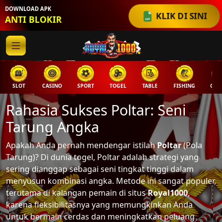
DOWNLOAD APK
KLIK DI SINI
ANTI BLOKIR
SLOT
CASINO
SPORT
TOGEL
TABLE
FISHING
COCK
Rahasia Sukses Poltar: Seni
Tarung Angka
Apakah Anda pernah mendengar istilah
Poltar
(Pola
Tarung)? Di dunia togel, Poltar adalah strategi yang
sering dianggap sebagai seni tingkat tinggi dalam
menyusun kombinasi angka. Metode ini sangat populer,
terutama di kalangan pemain di situs
Royal1000
,
karena fleksibilitasnya yang memungkinkan Anda
untuk bermain cerdas dan meningkatkan peluang