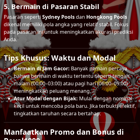
5. Bermain di Pasaran Stabil
Pasaran seperti
Sydney Pools
dan
Hongkong Pools
dikenal memiliki pola angka yang relatif stabil. Fokus
pada pasaran ini untuk meningkatkan akurasi prediksi
Anda.
Tips Khusus: Waktu dan Modal
Bermain di Jam Gacor:
Banyak pemain percaya
bahwa bermain di waktu tertentu seperti tengah
malam (00:00–03:00) atau pagi hari (06:00–09:00)
meningkatkan peluang menang.
Atur Modal dengan Bijak:
Mulai dengan nominal
kecil untuk mencoba pola baru. Jika terbukti efektif,
tingkatkan taruhan secara bertahap.
Manfaatkan Promo dan Bonus di