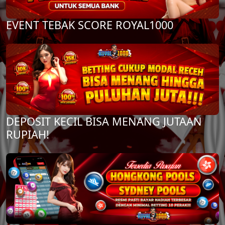
EVENT TEBAK SCORE ROYAL1000
DEPOSIT KECIL BISA MENANG JUTAAN
RUPIAH!