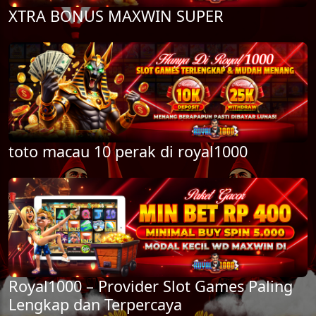
XTRA BONUS MAXWIN SUPER
toto macau 10 perak di royal1000
Royal1000 – Provider Slot Games Paling
Lengkap dan Terpercaya