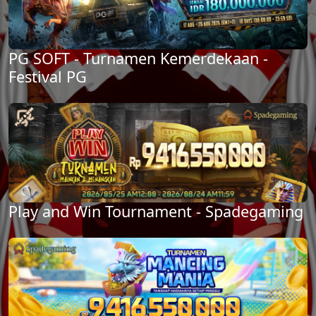
PG SOFT - Turnamen Kemerdekaan -
Festival PG
Play and Win Tournament - Spadegaming
lp****wy
Telah Berhasil Withdraw
Rp 4.474.000,00