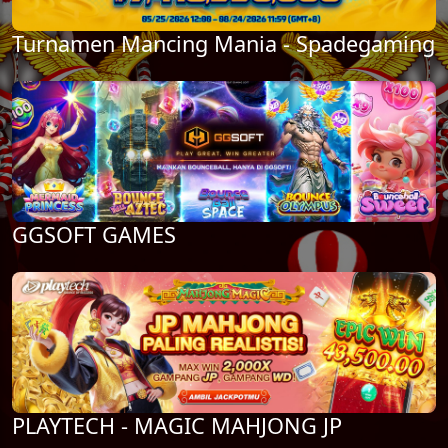
Turnamen Mancing Mania - Spadegaming
GGSOFT GAMES
PLAYTECH - MAGIC MAHJONG JP