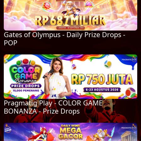
Gates of Olympus - Daily Prize Drops -
POP
Pragmatig Play - COLOR GAME
BONANZA - Prize Drops