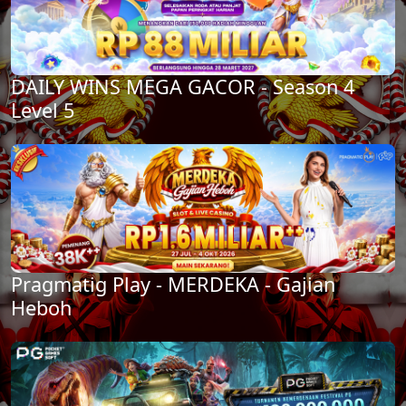
DAILY WINS MEGA GACOR - Season 4
Level 5
Pragmatig Play - MERDEKA - Gajian
Heboh