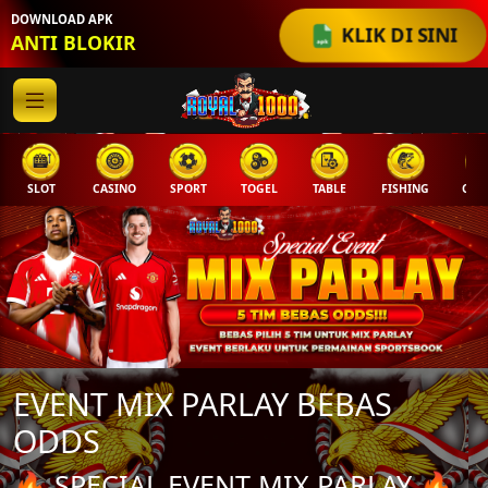
DOWNLOAD APK
KLIK DI SINI
ANTI BLOKIR
SLOT
CASINO
SPORT
TOGEL
TABLE
FISHING
COCK
EVENT MIX PARLAY BEBAS
ODDS
🔥 SPECIAL EVENT MIX PARLAY 🔥