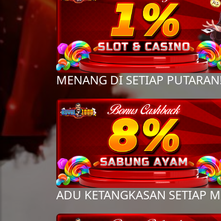
MENANG DI SETIAP PUTARAN
ADU KETANGKASAN SETIAP M