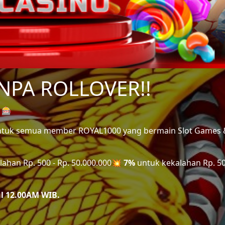
ANPA ROLLOVER!!
🎰
uk semua member ROYAL1000 yang bermain Slot Games & 
ahan Rp. 500 - Rp. 50.000.000💥
7%
untuk kekalahan Rp. 50
ul 12.00AM WIB.