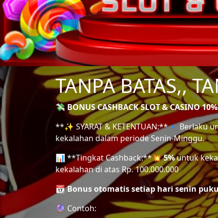
TANPA BATAS,, T
💸
BONUS CASHBACK SLOT & CASINO 10%
**✨ SYARAT & KETENTUAN:**🔹 Berlaku unt
kekalahan dalam periode Senin-Minggu.
📊 **Tingkat Cashback:**💥
5%
untuk kekal
kekalahan di atas Rp. 100.000.000
📆
Bonus otomatis setiap hari senin puk
🔮 Contoh: