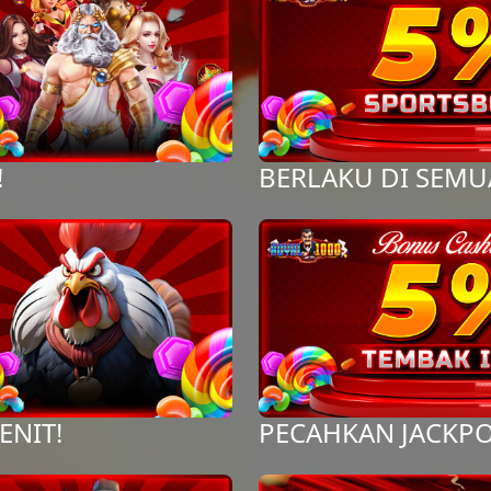
!
BERLAKU DI SEMU
ENIT!
PECAHKAN JACKPO