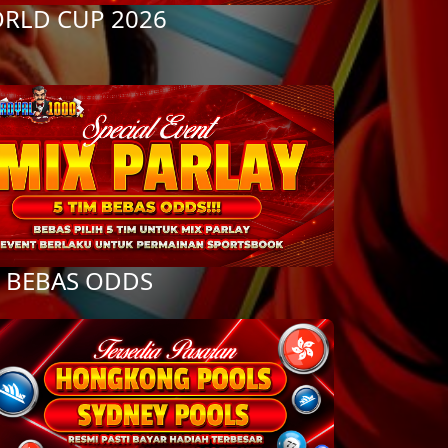
RLD CUP 2026
Y BEBAS ODDS