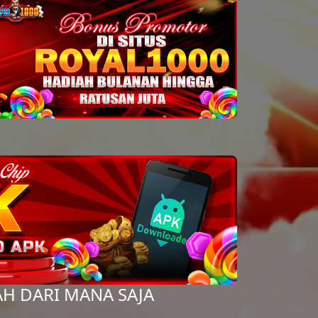
H DARI MANA SAJA