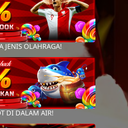
A JENIS OLAHRAGA!
T DI DALAM AIR!