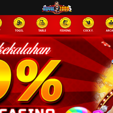
T
TOGEL
TABLE
FISHING
COCK F.
ARCA