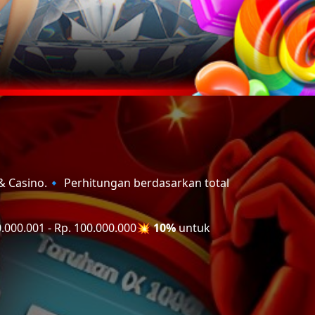
Casino.🔹 Perhitungan berdasarkan total
.000.001 - Rp. 100.000.000💥
10%
untuk