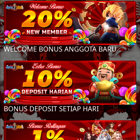
WELCOME BONUS ANGGOTA BARU
BONUS DEPOSIT SETIAP HARI