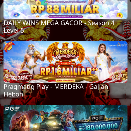
DAILY WINS MEGA GACOR - Season 4
Level 5
Pragmatig Play - MERDEKA - Gajian
Heboh