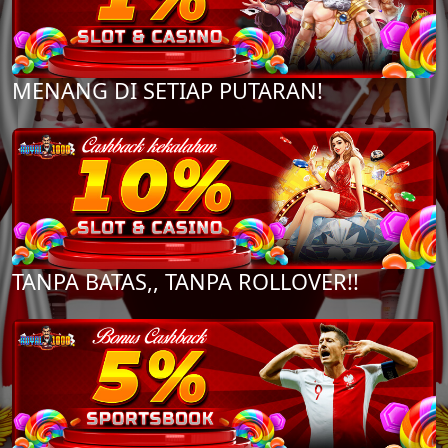
MENANG DI SETIAP PUTARAN!
TANPA BATAS,, TANPA ROLLOVER!!