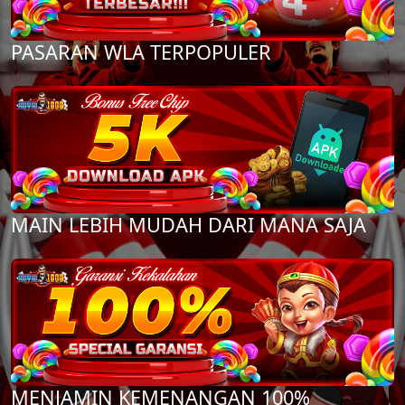
PASARAN WLA TERPOPULER
MAIN LEBIH MUDAH DARI MANA SAJA
MENJAMIN KEMENANGAN 100%