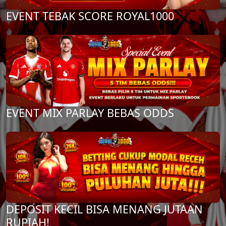
EVENT TEBAK SCORE ROYAL1000
EVENT MIX PARLAY BEBAS ODDS
DEPOSIT KECIL BISA MENANG JUTAAN
RUPIAH!