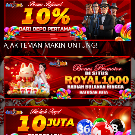
AJAK TEMAN MAKIN UNTUNG!