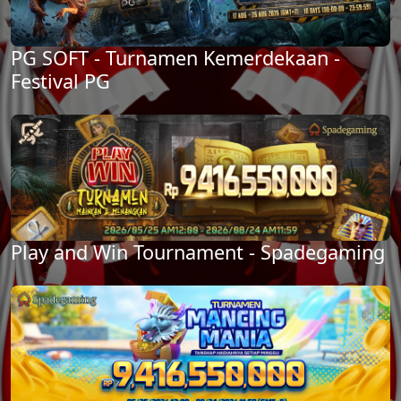
PG SOFT - Turnamen Kemerdekaan -
Festival PG
Play and Win Tournament - Spadegaming
tt****jk
Telah Berhasil Withdraw
Rp 2.821.000,00