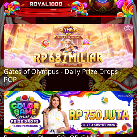
Gates of Olympus - Daily Prize Drops -
POP