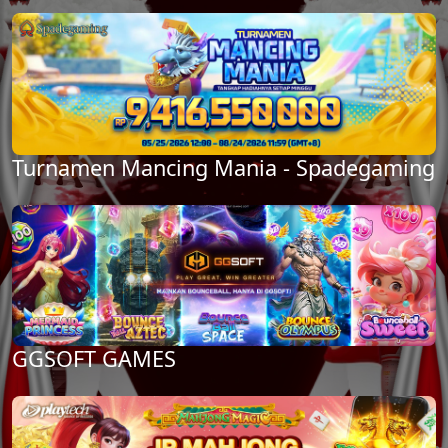
tu****oj
Telah Berhasil Withdraw
Rp 7.395.000,00
Turnamen Mancing Mania - Spadegaming
GGSOFT GAMES