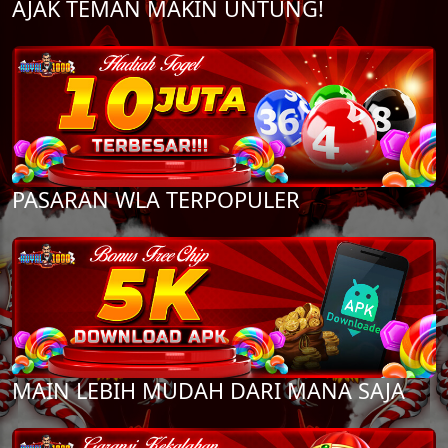
AJAK TEMAN MAKIN UNTUNG!
PASARAN WLA TERPOPULER
MAIN LEBIH MUDAH DARI MANA SAJA