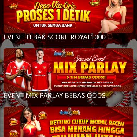
EVENT TEBAK SCORE ROYAL1000
EVENT MIX PARLAY BEBAS ODDS