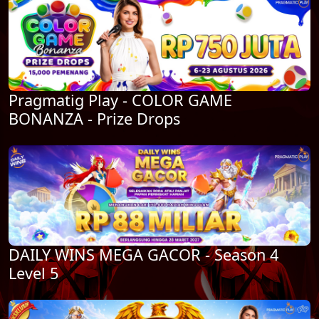
Pragmatig Play - COLOR GAME
BONANZA - Prize Drops
DAILY WINS MEGA GACOR - Season 4
Level 5