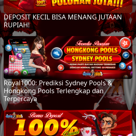
DEPOSIT KECIL BISA MENANG JUTAAN
RUPIAH!
Royal1000: Prediksi Sydney Pools &
Hongkong Pools Terlengkap dan
Terpercaya