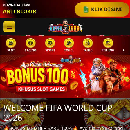
DOWNLOAD APK
KLIK DI SINI
ANTI BLOKIR
SLOT
CASINO
SPORT
TOGEL
TABLE
FISHING
COCK
WELCOME FIFA WORLD CUP
2026
🔥BONUS MEMBER BARU 100%🔥 Ayo Claim Sekarang