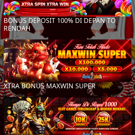
BONUS DEPOSIT 100% DI DEPAN TO
RENDAH
XTRA BONUS MAXWIN SUPER