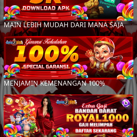
MAIN LEBIH MUDAH DARI MANA SAJA
MENJAMIN KEMENANGAN 100%