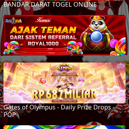
BANDAR DARAT TOGEL ONLINE
Gates of Olympus - Daily Prize Drops -
POP