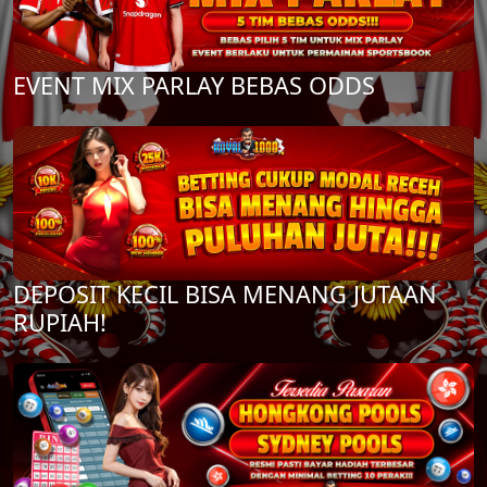
EVENT MIX PARLAY BEBAS ODDS
DEPOSIT KECIL BISA MENANG JUTAAN
RUPIAH!