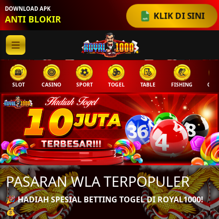
DOWNLOAD APK
KLIK DI SINI
ANTI BLOKIR
SLOT
CASINO
SPORT
TOGEL
TABLE
FISHING
COCK
PASARAN WLA TERPOPULER
🎉
HADIAH SPESIAL BETTING TOGEL DI ROYAL1000!
💰