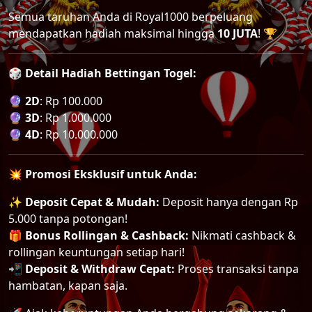
Semua taruhan Anda di Royal1000 berpeluang
mendapatkan hadiah maksimal hingga
10 JUTA
! 🏆
🎲
Detail Hadiah Bettingan Togel:
🔮
2D
: Rp 100.000
🔮
3D
: Rp 1.000.000
🔮
4D
: Rp 10.000.000
💥
Promosi Eksklusif untuk Anda:
✨
Deposit Cepat & Mudah:
Deposit hanya dengan Rp
5.000 tanpa potongan!
🎁
Bonus Rollingan & Cashback:
Nikmati cashback &
rollingan keuntungan setiap hari!
📲
Deposit & Withdraw Cepat:
Proses transaksi tanpa
hambatan, kapan saja.