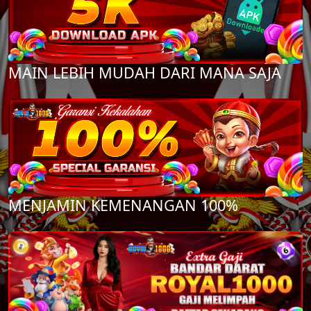
MAIN LEBIH MUDAH DARI MANA SAJA
MENJAMIN KEMENANGAN 100%